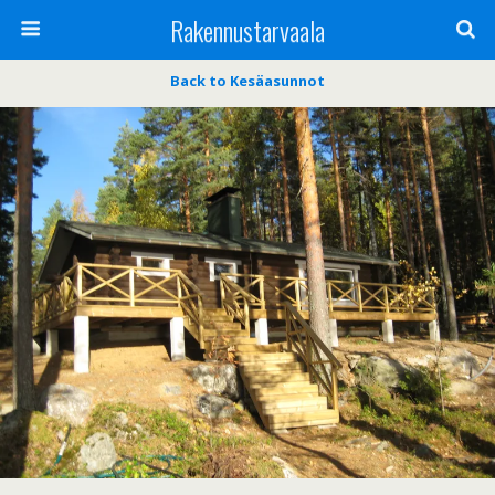
Rakennustarvaala
Back to Kesäasunnot